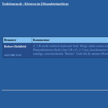
Teufelsturm.de - Klettern im Elbsandsteingebirge
Benutzer
Kommentar
Z. 1.R nicht wirklich haltende Schl. Mögl. dafür schon sch
Robert Hohlfeld
Plattenkletterei (Schl.) Am 3.R z.G. 2. Crux, beschissene
sandige, entscheidende "Brüste". Geht für 8c meiner Me
14.07.2002 11:33