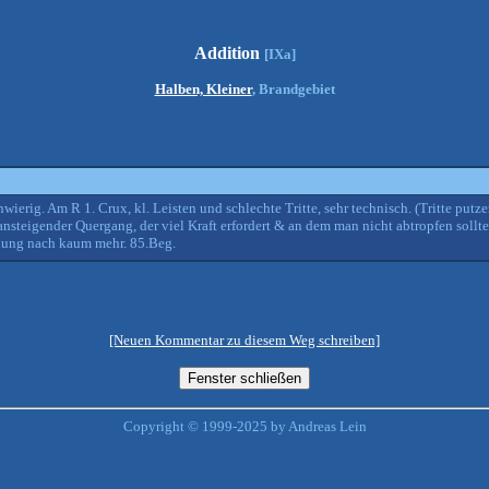
Addition
[IXa]
Halben, Kleiner
, Brandgebiet
wierig. Am R 1. Crux, kl. Leisten und schlechte Tritte, sehr technisch. (Tritte putze
r ansteigender Quergang, der viel Kraft erfordert & an dem man nicht abtropfen sollt
inung nach kaum mehr. 85.Beg.
[Neuen Kommentar zu diesem Weg schreiben]
Copyright © 1999-2025 by Andreas Lein