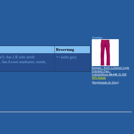
Anzeige:
Bewertung
n!). Am 2.R sehr steile
++ (sehr gut)
e. Am A zwei markante, runde,
Bergans - Kid's Lilletind Light
Softshell Pant -
Softshellhose
58.44€
35.06€
40% Rabatt
(Bergfreunde.de Shop)