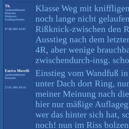
Klasse Weg mit knifflige
Th.
Authentifizierter
Benutzer
noch lange nicht gelaufen
Wohnort:
Einflugschneise
Rißknick-zwischen den R
07.08.2001 02:05
Ausstieg nach dem letzte
4R, aber wenige brauchb
zwischendurch-insg. scho
Einstieg vom Wandfuß in R
Enrico Morelli
Authentifizierter
Benutzer
unter Dach dort Ring, nun
27.01.2001 09:18
meiner Meinung nach die S
hier nur mäßige Auflagegr
wer das hinter sich hat, s
noch! nun im Riss bolzen