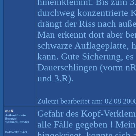
hineinklemmt. Bis zum 3.
durchweg konzentrierte K
drängt der Riss nach auße
Man erkennt dort aber ber
schwarze Auflageplatte, h
kann. Gute Sicherung, es 
Dauerschlingen (vorm nR
und 3.R).
Zuletzt bearbeitet am: 02.08.200
Gefahr des Kopf-Verklem
mafi
Authentifizierter
Benutzer
alle Fälle gegeben ! Mein
Wohnort: Dresden
hingekriegt, konnte sich 
07.08.2002 16:20