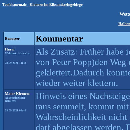
Teufelsturm.de - Klettern im Elbsandsteingebirge
Wett
Halben
Kommentar
Benutzer
Als Zusatz: Früher habe 
Harri
Wohnort: Schwaben
von Peter Popp)den Weg 
28.09.2021 14:38
geklettert.Dadurch konnt
wieder weiter klettern.
Hinweis eines Nachsteig
Maier Klemens
Authentifizierter
Benutzer
raus semmelt, kommt mit
28.09.2021 09:48
Wahrscheinlichkeit nicht
darf abgelassen werden. 