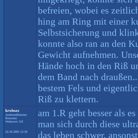
befreien, wobei es zeitlic
hing am Ring mit einer k
Selbstsicherung und klink
konnte also ran an den 
Gewicht aufnehmen. Unsc
Hände hoch in den Riß u
dem Band nach draußen... 
bestem Fels und eigentlic
Riß zu klettern.
am 1.R geht besser als es
krohsax
Authentifizierter
Benutzer
man sich durch diese ult
Wohnort: OZ
das leben schwer. ansons
24.10.2001 21:36