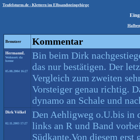
Teufelsturm.de - Klettern im Elbsandsteingebirge
Ein
Halben
Kommentar
Benutzer
Bin beim Dirk nachgestieg
HermannL
Wohnort: da
heeme
das nur bestätigen. Der let
05.08.2004 16:27
Vergleich zum zweiten sehr
Vorsteiger genau richtig. 
dynamo an Schale und nach
Den Aehligweg o.U.bis in 
Dirk Völkel
links an R und Band vorbei
02.11.2003 17:27
Südkante.Von diesem erst 