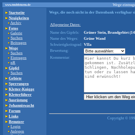
Wege eintrage
www.teufelsturm.de
Wege, die noch nicht in der Datenbank verfügbar si
Startseite
Neuigkeiten
Archiv
Allgemeine Daten:
Fotos
Name des Gipfels:
Grüner Stein, Brandgebiet (14
Galerie
Suchen
Name des Weges:
Grüne Wand
Beitragen
Schwierigkeitsgrad:
VIIa
Wege
Bewertung:
Suchen
Kommentar:
Eintragen
nR
Gipfel
Suchen
Gebiete
Sperrungen
Kletter-Knigge
Kletterführer
Ausrüstung
Johanniswacht
Forum
Links
Copyright © 199
Benutzer
Login
Anlegen