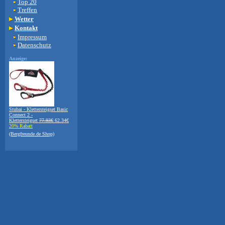
Top 20
Treffen
Wetter
Kontakt
Impressum
Datenschutz
Anzeige:
Stubai - Klettersteigset Basic
Connect 2 -
Klettersteigset
77.93€
62.34€
20% Rabatt
(Bergfreunde.de Shop)