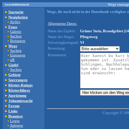
Wege eintrage
www.teufelsturm.de
Wege, die noch nicht in der Datenbank verfügbar si
Startseite
Neuigkeiten
Archiv
Allgemeine Daten:
Fotos
Name des Gipfels:
Grüner Stein, Brandgebiet (14
Galerie
Suchen
Name des Weges:
Pfingstweg
Beitragen
Schwierigkeitsgrad:
VI
Wege
Bewertung:
Suchen
Kommentar:
Eintragen
nR
Gipfel
Suchen
Gebiete
Sperrungen
Kletter-Knigge
Kletterführer
Ausrüstung
Johanniswacht
Forum
Links
Copyright © 199
Benutzer
Login
Anlegen