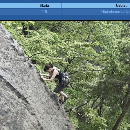
Skala
Gebiet
* II
Hinterhermsdorfer