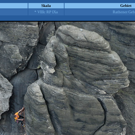
Skala
Gebiet
* VIIIc RP IXa
Rathener Geb