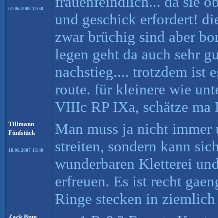
frauenfeindlich... da sie o
07.06.2008 17:50
und geschick erfordert! di
zwar brüchig sind aber bo
legen geht da auch sehr gu
nachstieg.... trotzdem ist 
route. für kleinere wie unt
VIIIc RP IXa, schätze ma 
Tillmann
Man muss ja nicht immer 
Fünfstück
streiten, sondern kann sic
18.06.2007 15:40
wunderbaren Kletterei un
erfreuen. Es ist recht gaen
Ringe stecken in ziemlich
Zack Bum