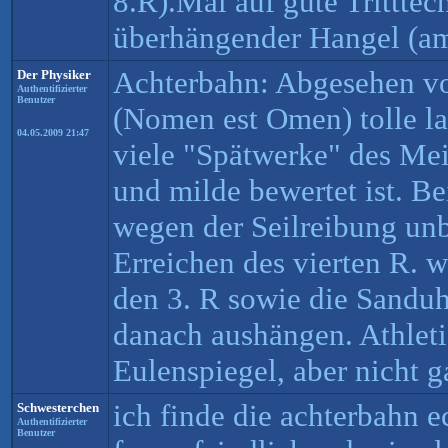
8.R).Mal auf gute Tritttec
überhängender Hangel (am
Achterbahn: Abgesehen vo
Der Physiker
Authentifizierter
Benutzer
(Nomen est Omen) tolle la
04.05.2009 21:47
viele "Spätwerke" des Meis
und milde bewertet ist. B
wegen der Seilreibung un
Erreichen des vierten R. w
den 3. R sowie die Sanduh
danach aushängen. Athleti
Eulenspiegel, aber nicht 
ich finde die achterbahn ec
Schwesterchen
Authentifizierter
Benutzer