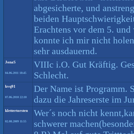
abgesicherte, und anstren
beiden Hauptschwierigkei
Erachtens vor dem 5. und
konnte ich mir nicht holen
sehr ausdauernd.
VIIIc i.O. Gut Kräftig. Ge
JonaS
Schlecht.
04.06.2011 18:45
Der Name ist Programm. S
kvq91
dazu die Jahreserste im Ju
07.06.2010 22:10
Wer´s noch nicht kennt,ka
klettertorsten
schwerer machen(besonder
02.08.2009 11:55