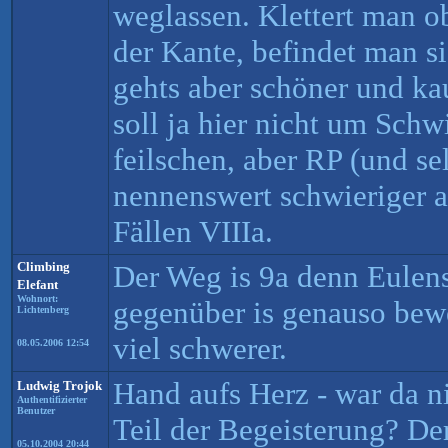
weglassen. Klettert man ob
der Kante, befindet man 
gehts aber schöner und k
soll ja hier nicht um Sch
feilschen, aber RP (und sel
nennenswert schwieriger al
Fällen VIIIa.
Climbing
Der Weg is 9a denn Eulens
Elefant
Wohnort:
gegenüber is genauso bewe
Lichtenberg
viel schwerer.
08.05.2006 12:54
Hand aufs Herz - war da 
Ludwig Trojok
Authentifizierter
Benutzer
Teil der Begeisterung? Der
05.10.2004 20:44