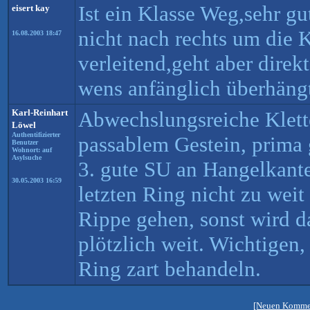
Ist ein Klasse Weg,sehr gu
eisert kay
nicht nach rechts um die K
16.08.2003 18:47
verleitend,geht aber direk
wens anfänglich überhäng
Karl-Reinhart
Abwechslungsreiche Klette
Löwel
Authentifizierter
passablem Gestein, prima
Benutzer
Wohnort: auf
Asylsuche
3. gute SU an Hangelkante
30.05.2003 16:59
letzten Ring nicht zu weit 
Rippe gehen, sonst wird 
plötzlich weit. Wichtigen,
Ring zart behandeln.
[Neuen Kommen