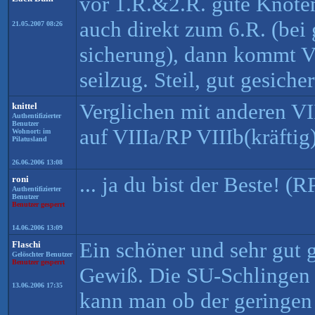
vor 1.R.&2.R. gute Knote
auch direkt zum 6.R. (bei 
21.05.2007 08:26
sicherung), dann kommt VI
seilzug. Steil, gut gesicher
Verglichen mit anderen VI
knittel
Authentifizierter
Benutzer
auf VIIIa/RP VIIIb(kräftig
Wohnort: im
Pilatusland
26.06.2006 13:08
... ja du bist der Beste! (R
roni
Authentifizierter
Benutzer
Benutzer gesperrt
14.06.2006 13:09
Ein schöner und sehr gut g
Flaschi
Gelöschter Benutzer
Benutzer gesperrt
Gewiß. Die SU-Schlingen 
13.06.2006 17:35
kann man ob der geringen