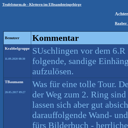
Teufelsturm.de - Klettern im Elbsandsteingebirge
Achte
Raaber 
Kommentar
Benutzer
SUschlingen vor dem 6.R 
Krabbelgruppe
folgende, sandige Einhänge
11.09.2020 08:30
aufzulösen.
Was für eine tolle Tour. D
TBaumann
der Weg zum 2. Ring sind
20.05.2017 09:27
lassen sich aber gut absic
darauffolgende Wand- und 
fürs Bilderbuch - herrliche