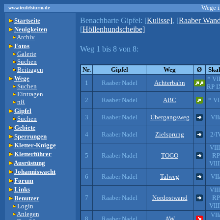
Wege i
www.teufelsturm.de
Benachbarte Gipfel:
[
Kulisse]
, [
Raaber Wand
Startseite
[
Höllenhundscheibe]
Neuigkeiten
Archiv
Fotos
Weg 1 bis 8 von 8:
Galerie
Suchen
Beitragen
Nr.
Gipfel
Weg
Ø
Ska
Wege
* VII
1
Raaber Nadel
Achterbahn
Suchen
RP I
Eintragen
2
Raaber Nadel
ABC
* VI
nR
Gipfel
3
Raaber Nadel
Übergangsweg
VII
Suchen
Gebiete
4
Raaber Nadel
Zielsprung
2/I
Sperrungen
Kletter-Knigge
VII
Kletterführer
5
Raaber Nadel
TOGO
RP
Ausrüstung
VII
Johanniswacht
6
Raaber Nadel
Talweg
VII
Forum
Links
VII
7
Raaber Nadel
Nordostwand
RP
Benutzer
VII
Login
Anlegen
VII
8
Raaber Nadel
AW