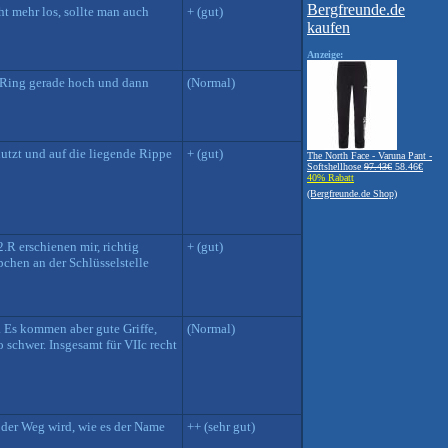
ht mehr los, sollte man auch
+ (gut)
Anzeige:
1.Ring gerade hoch und dann
(Normal)
nutzt und auf die liegende Rippe
+ (gut)
The North Face - Varuna Pant -
Softshellhose
97.43€
58.46€
40% Rabatt
(Bergfreunde.de Shop)
.R erschienen mir, richtig
+ (gut)
chen an der Schlüsselstelle
 Es kommen aber gute Griffe,
(Normal)
 schwer. Insgesamt für VIIc recht
 der Weg wird, wie es der Name
++ (sehr gut)