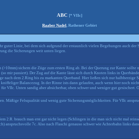
ABC
[* VIIc]
Raaber Nadel
, Rathener Gebiet
r guter Linie, bei dem sich aufgrund der erstaunlich vielen Begehungen auch der 
ung die Sicherungen weit unten liegen.
n (>10mm) sichern die Züge zum ersten Ring ab. Bei der Querung zur Kante sollte 
e (so mir passiert). Der Zug auf die Kante lässt sich durch Knoten links in Querbän
ge nach dem 2.Ring bis zu markanten Querband. Hier ließen sich nur halbherzige 
 kniffeliger Balancezug. In der Rinne ists dann gelaufen, auch wenn hier noch nicht s
 für VIIc. Unten sandig aber absicherbar, oben schwer und weniger gut gesischert. O
ben. Mäßige Felsqualität und wenig gute Sicherungsmöglichkeiten. Für VIIc anspru
m 2.R. brauch man erst gar nicht legen (Schlingen in die man sich nicht mal rein
isch) anspruchsvolle 7c. Also nach Flaschi genauso schwer wie Achterbahn links dan