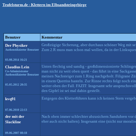
Teufelsturm.de - Klettern im Elbsandsteingebirge
Benutzer
Kommentar
Großzügige Sicherung, aber durchaus schöner Weg mit seh
Der Physiker
Zum 2.R muss man schon mal wollen, da in der Linksquer
Authentifizierter Benutzer
03.08.2014 16:21
Unten flechtig und sandig - großdimensionierte Schlinge
Claudius Lein
man nicht zu weit oben quert - das führt in eine Sackgass
Co-Administrator
Authentifizierter Benutzer
meinen Nachsteiger zum 1.Ring nachgeholt. Filigrane Zü
in einem Querriss basteln. Zur Rinne rechts folgt noch ein
05.05.2012 20:35
weiter oben der Fall. FAZIT: Insgesamt sehr anspruchsvoll
den Gipfel ist sei mal dahin gestellt.
Entgegen des Kletterführers kann ich keinen Stern verge
kvq91
07.06.2010 22:13
der mit der
Nach oben immer schlechter abzusichern.Sanduhren vor de
eher auch nicht halten). Insgesamt eine (nicht nur moral
Slackline
09.06.2007 08:18