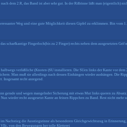
nach dem 2.R, das Band ist aber sehr gut. In der Rißrinne läßt man (eigentlich) nic
 interessanter Weg und eine gute Möglichkeit diesen Gipfel zu erklimmen. Bin vom 
an das scharfkantige Fingerloch(bis zu 2 Finger) rechts neben dem ausgesetzten Grif 
halbwegs verläßliche (Knoten-)SU installieren. Die SUen links der Kante vor dem 2
sichern. Man muß sie allerdings nach dessen Einhängen wieder aushängen. Die Ripp
et. Insgesamt recht anregend.
nn gerade und wegen mangelnder Sicherung mit etwas Mut links queren zu Absatz.
 Nun wieder recht ausgesetzt Kante an feinen Rippchen zu Band. Rest nicht mehr so
h im Nachstieg die Ausstiegsrinne als besonderen Gleichgewichtszug in Erinnerung,
- VIIc, von den Bewegungen her tolle Kletterei