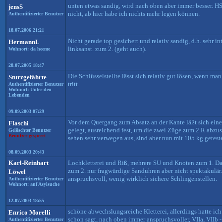
unten etwas sandig, wird nach oben aber immer besser. HS 
jensS
nicht, ab hier habe ich nichts mehr legen können.
Authentifizierter Benutzer
18.07.2006 21:21
Nicht gerade top gesichert und relativ sandig, d.h. sehr
HermannL
linksanst. zum 2. (geht auch).
Wohnort: da heeme
28.07.2005 18:47
Die Schlüsselstellte lässt sich relativ gut lösen, wenn m
Sturzgefährte
tritt.
Authentifizierter Benutzer
Wohnort: Unter den
Lebenden
09.09.2003 07:29
Vor dem Quergang zum Absatz an der Kante läßt sich eine 
Flaschi
gelegt, ausreichend fest, um die zwei Züge zum 2.R abzu
Gelöschter Benutzer
Benutzer gesperrt
sehen sehr verwegen aus, sind aber nun mit 105 kg getest
08.09.2003 20:43
Karl-Reinhart
Lochkletterei und Riß, mehrere SU und Knoten zum 1. Da
zum 2. nur fragwürdige Sanduhren aber nicht spektakulär.
Löwel
anspruchsvoll, wenig wirklich sichere Schlingenstellen.
Authentifizierter Benutzer
Wohnort: auf Asylsuche
12.07.2003 18:55
schöne abwechslungsreiche Kletterei, allerdings hatte ic
Enrico Morelli
schon sagt, nach oben immer anspruchsvoller, VIIa, VIIb 
Authentifizierter Benutzer