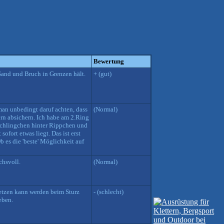
Bewertung
Sand und Bruch in Grenzen hält.
+ (gut)
man unbedingt daruf achten, dass
(Normal)
dern absichern. Ich habe am 2.Ring
Schlingchen hinter Rippchen und
ofort etwas liegt. Das ist erst
b es die 'beste' Möglichkeit auf
chsvoll.
(Normal)
setzen kann werden beim Sturz
- (schlecht)
eben.