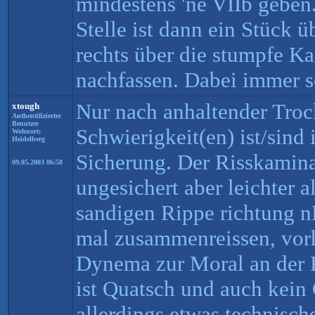
mindestens 'ne VIIb geben
Stelle ist dann ein Stück 
rechts über die stumpfe Ka
nachfassen. Dabei immer s
Nur nach anhaltender Troc
xtough
Authentifizierter
Benutzer
Schwierigkeit(en) ist/sind
Wohnort:
Heidelberg
Sicherung. Der Risskaminau
09.05.2003 06:58
ungesichert aber leichter a
sandigen Rippe richtung 
mal zusammenreissen, vorh
Dynema zur Moral an der 
ist Quatsch und auch kein
allerdings etwas technisch