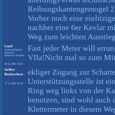
Reibungskantengemogel 2
Vorher noch eine einlitzig
nachher eine 6er Kevlar m
Weg zum leichten Ausstieg
Fast jeder Meter will errun
LutzF
Authentifizierter
Benutzer
VIIa!Nicht mal so zum Mi
Wohnort: Dresden
20.12.2001 16:14
Steffen-
ekliger Zugang zur Scharte
Rucksachsen
Unterstützungsstelle ist 
17.12.2001 21:38
Ring weg links von der K
benutzen, sind wohl auch 
Klettermeter in diesem We