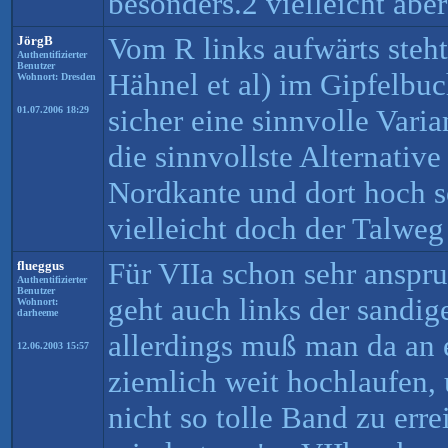
besonders.2 vielleicht aber
Vom R links aufwärts steht
JörgB
Authentifizierter
Benutzer
Hähnel et al) im Gipfelbu
Wohnort: Dresden
sicher eine sinnvolle Vari
01.07.2006 18:29
die sinnvollste Alternative
Nordkante und dort hoch s
vielleicht doch der Talweg 
Für VIIa schon sehr anspru
flueggus
Authentifizierter
Benutzer
geht auch links der sandig
Wohnort:
darheeme
allerdings muß man da an 
12.06.2003 15:57
ziemlich weit hochlaufen,
nicht so tolle Band zu err