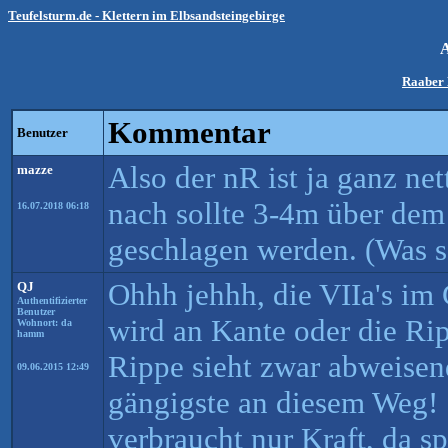
Teufelsturm.de - Klettern im Elbsandsteingebirge
Raaber 
Kommentar
Benutzer
Also der nR ist ja ganz ne
mazze
nach sollte 3-4m über dem
16.07.2018 06:18
geschlagen werden. (Was so
Ohhh jehhh, die VIIa's im 
QJ
Authentifizierter
Benutzer
wird an Kante oder die Rip
Wohnort: da
hamm
Rippe sieht zwar abweisend
09.06.2015 12:49
gängigste an diesem Weg! 
verbraucht nur Kraft, da sp