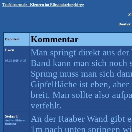
Teufelsturm.de - Klettern im Elbsandsteingebirge
Z
Raaber 
Kommentar
Benutzer
Man springt direkt aus de
Ewen
Band kann man sich noch se
06.03.2026 14:27
Sprung muss man sich dan
Gipfelfläche ist eben, aber
breit. Man sollte also aufp
verfehlt.
An der Raaber Wand gibt 
Stefan F
Authentifizierter
Benutzer
1m nach unten springen wil