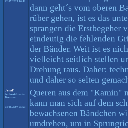
22.07.2023 16:41
dann geht´s vom oberen Ban
rüber gehen, ist es das un
sprangen die Erstbegeher v
eindeutig die fehlenden G
der Bänder. Weit ist es nic
vielleicht seitlich stellen 
Drehung raus. Daher: techn
und daher so selten gemach
Queren aus dem "Kamin" 
JensP
Authentifizierter
Benutzer
kann man sich auf dem sch
04.06.2007 05:53
bewachsenen Bändchen wid
umdrehen, um in Sprungric