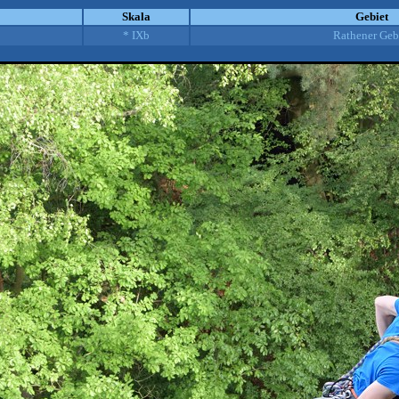
Skala
Gebiet
* IXb
Rathener Geb