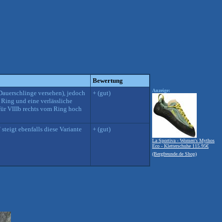
Bewertung
Anzeige:
 Dauerschlinge versehen), jedoch
+ (gut)
Ring und eine verlässliche
für VIIIb rechts vom Ring hoch
teigt ebenfalls diese Variante
+ (gut)
La Sportiva - Women's Mythos
Eco - Kletterschuhe 115.95€
(Bergfreunde.de Shop)