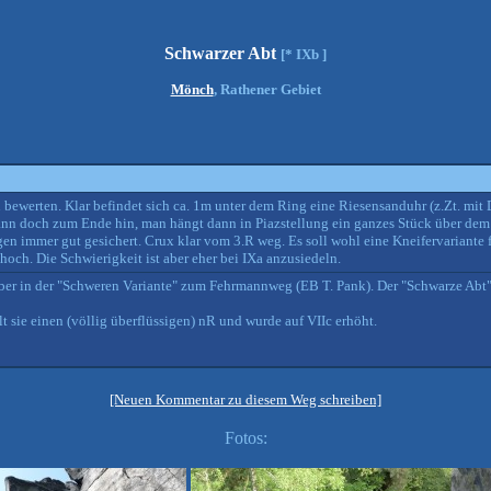
Schwarzer Abt
[* IXb ]
Mönch
, Rathener Gebiet
u bewerten. Klar befindet sich ca. 1m unter dem Ring eine Riesensanduhr (z.Zt. mit
ann doch zum Ende hin, man hängt dann in Piazstellung ein ganzes Stück über dem 
n immer gut gesichert. Crux klar vom 3.R weg. Es soll wohl eine Kneifervariante 
hoch. Die Schwierigkeit ist aber eher bei IXa anzusiedeln.
ber in der "Schweren Variante" zum Fehrmannweg (EB T. Pank). Der "Schwarze Abt" s
lt sie einen (völlig überflüssigen) nR und wurde auf VIIc erhöht.
[Neuen Kommentar zu diesem Weg schreiben]
Fotos: