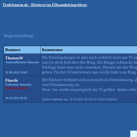
Teufelsturm.de - Klettern im Elbsandsteingebirge
Wegbeschreibung:
Benutzer
Kommentar
Die Einstiegshangel ist aber auch wirklich nicht mit VI z
ThomasW
war ich doch froh über den Ring. Die Hangel schlaucht d
Authentifizierter Benutzer
Schlinge kann man nicht versenken. Danach mit den Ringe
geben. Für den 9.Grad klettert man leicht links vom Ring 
21.08.2014 19:49
Der Kletterer befindet sich zwar nicht im Fehrmannweg, a
Flaschi
zum Fehrmannweg ein.
Gelöschter Benutzer
Benutzer gesperrt
Diese Var. wurde ursprünglich mit VI geführt. Später erhie
26.10.2011 04:56
Zuletzt bearbeitet am: 26.10.2011 06:18 von Ulrich Schmidt