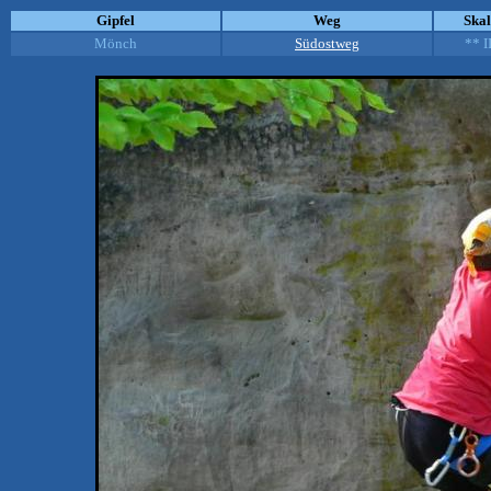
Gipfel
Weg
Ska
Mönch
Südostweg
** I