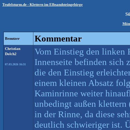
Teufelsturm.de - Klettern im Elbsandsteingebirge
S
Mön
Kommentar
Benutzer
Christian
Vom Einstieg den linken R
Dolch2
Innenseite befinden sich z
07.03.2026 16:31
die den Einstieg erleichte
einem kleinen Absatz fol
Kaminrinne weiter hinaufk
unbedingt außen klettern 
in der Rinne, da diese seh
deutlich schwieriger ist. 