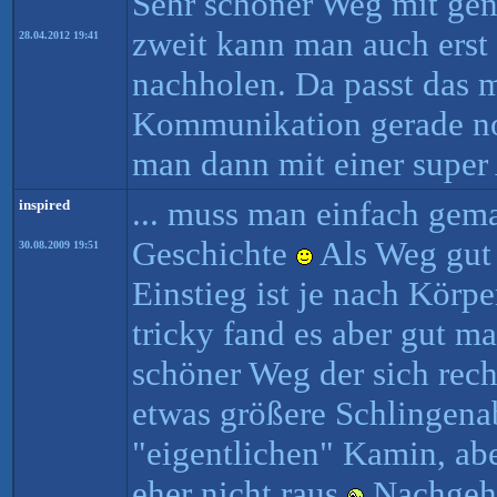
Sehr schöner Weg mit ge
zweit kann man auch erst
28.04.2012 19:41
nachholen. Da passt das m
Kommunikation gerade no
man dann mit einer super 
... muss man einfach gema
inspired
Geschichte
Als Weg gut 
30.08.2009 19:51
Einstieg ist je nach Körpe
tricky fand es aber gut m
schöner Weg der sich recht
etwas größere Schlingena
"eigentlichen" Kamin, abe
eher nicht raus
Nachgeho