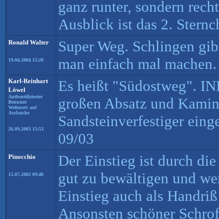
ganz runter, sondern recht
Ausblick ist das 2. Sternc
Super Weg. Schlingen gib
Ronald Walter
man einfach mal machen.
19.04.2004 15:20
Karl-Reinhart
Es heißt "Südostweg". IN
Löwel
Authentifizierter
großen Absatz und Kamine
Benutzer
Wohnort: auf
Asylsuche
Sandsteinverfestiger einge
26.09.2003 15:53
09/03
Der Einstieg ist durch die
Pinocchio
gut zu bewältigen und we
15.07.2002 09:48
Einstieg auch als Handriß
Ansonsten schöner Schro