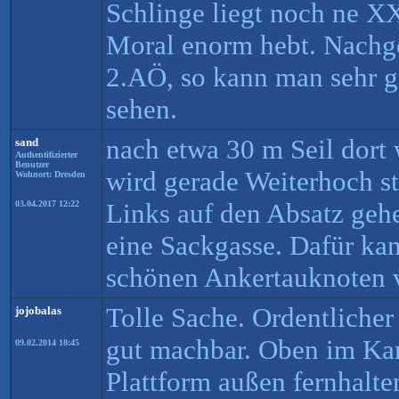
Schlinge liegt noch ne XX
Moral enorm hebt. Nachge
2.AÖ, so kann man sehr g
sehen.
nach etwa 30 m Seil dort 
sand
Authentifizierter
Benutzer
wird gerade Weiterhoch st
Wohnort: Dresden
Links auf den Absatz gehen
03.04.2017 12:22
eine Sackgasse. Dafür ka
schönen Ankertauknoten 
Tolle Sache. Ordentlicher 
jojobalas
gut machbar. Oben im Ka
09.02.2014 18:45
Plattform außen fernhalte