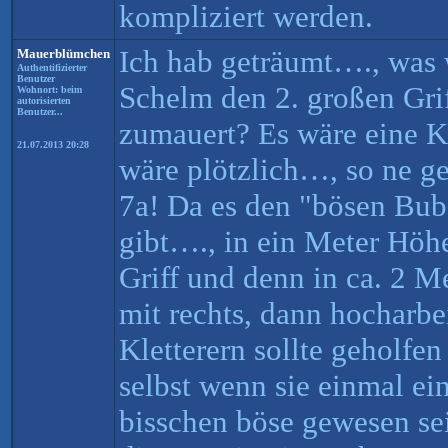
kompliziert werden.
Ich hab geträumt…., was 
Mauerblümchen
Authentifizierter
Benutzer
Schelm den 2. großen Gri
Wohnort: beim
autorisierten
Benutzer...
zumauert? Es wäre eine K
21.07.2013 20:28
wäre plötzlich…, so ne ge
7a! Da es den "bösen Bube
gibt…., in ein Meter Höh
Griff und denn in ca. 2 Me
mit rechts, dann hocharbe
Kletterern sollte geholfe
selbst wenn sie einmal ein
bisschen böse gewesen se