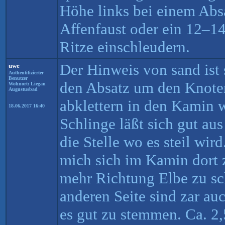
Höhe links bei einem Absa
Affenfaust oder ein 12–1
Ritze einschleudern.
Der Hinweis von sand ist 
uwe
Authentifizierter
Benutzer
den Absatz um den Knoten
Wohnort: Liegau
Augustusbad
abklettern in den Kamin w
18.06.2017 16:40
Schlinge läßt sich gut aus
die Stelle wo es steil wir
mich sich im Kamin dort 
mehr Richtung Elbe zu sc
anderen Seite sind zar auc
es gut zu stemmen. Ca. 2,