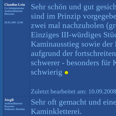
Sehr schön und gut gesiche
Claudius Lein
Co-Administrator
Authentifizierter
sind im Prinzip vorgegebe
Benutzer
zwei mal nachzuholen (gr
28.02.2001 22:06
Einziges III-würdiges Stüc
Kaminausstieg sowie der E
aufgrund der fortschreit
schwerer - besonders für 
schwierig
Zuletzt bearbeitet am: 10.09.200
Sehr oft gemacht und ein
JörgB
Authentifizierter
Benutzer
Kaminkletterei.
Wohnort: Dresden