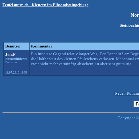
Teufelsturm.de - Klettern im Elbsandsteingebirge
Nor
Steinbach
Benutzer
Kommentar
Ein für diese Gegend relativ langer Weg. Der Doppelriß am Begin
JensP
die Haltbarkeit des kleinen Pfeilerchens verlassen. Manchmal 
Authentifizierter
Benutzer
zwar nicht mehr vernünftig absichern, ist aber sehr gutmütig.
11.07.2010 18:58
[Neuen Kommen
Copyright ©