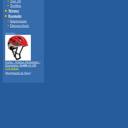
Top 20
Treffen
Wetter
Kontakt
Impressum
Datenschutz
Anzeige:
Stubai - Nimbus Kletterhelm -
Kletterhelm
75.98€
64.58€
15% Rabatt
(Bergfreunde.de Shop)