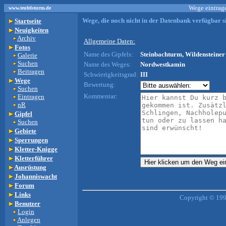
Wege eintrage
www.teufelsturm.de
Wege, die noch nicht in der Datenbank verfügbar si
Startseite
Neuigkeiten
Archiv
Allgemeine Daten:
Fotos
Name des Gipfels:
Steinbachturm, Wildensteiner 
Galerie
Suchen
Name des Weges:
Nordwestkamin
Beitragen
Schwierigkeitsgrad:
III
Wege
Bewertung:
Suchen
Kommentar:
Eintragen
nR
Gipfel
Suchen
Gebiete
Sperrungen
Kletter-Knigge
Kletterführer
Ausrüstung
Johanniswacht
Forum
Links
Copyright © 199
Benutzer
Login
Anlegen