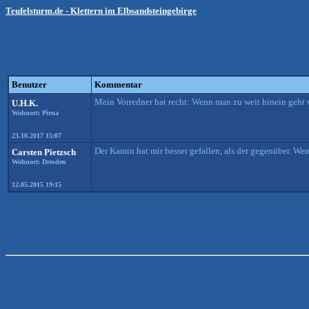
Teufelsturm.de - Klettern im Elbsandsteingebirge
Benutzer
Kommentar
Mein Vorredner hat recht: Wenn man zu weit hinein geht w
U.H.K.
Wohnort: Pirna
23.10.2017 15:07
Der Kamin hat mir besser gefallen, als der gegenüber. We
Carsten Pietzsch
Wohnort: Dresden
12.05.2015 19:15