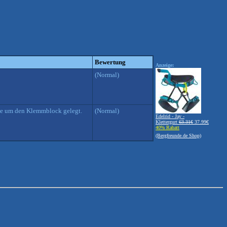
Bewertung
Anzeige:
(Normal)
inge um den Klemmblock gelegt.
(Normal)
Edelrid - Jay -
Klettergurt
63.31€
37.99€
40% Rabatt
(Bergfreunde.de Shop)