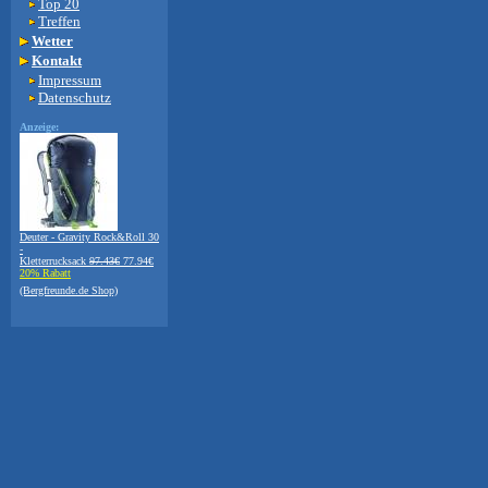
Top 20
Treffen
Wetter
Kontakt
Impressum
Datenschutz
Anzeige:
Deuter - Gravity Rock&Roll 30
-
Kletterrucksack
97.43€
77.94€
20% Rabatt
(Bergfreunde.de Shop)