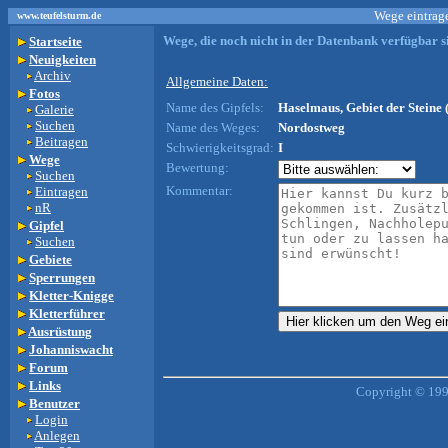
Wege eintrage
www.teufelsturm.de
Wege, die noch nicht in der Datenbank verfügbar si
Startseite
Neuigkeiten
Archiv
Allgemeine Daten:
Fotos
Name des Gipfels:
Haselmaus, Gebiet der Steine 
Galerie
Suchen
Name des Weges:
Nordostweg
Beitragen
Schwierigkeitsgrad:
I
Wege
Bewertung:
Suchen
Kommentar:
Eintragen
nR
Gipfel
Suchen
Gebiete
Sperrungen
Kletter-Knigge
Kletterführer
Ausrüstung
Johanniswacht
Forum
Links
Copyright © 199
Benutzer
Login
Anlegen