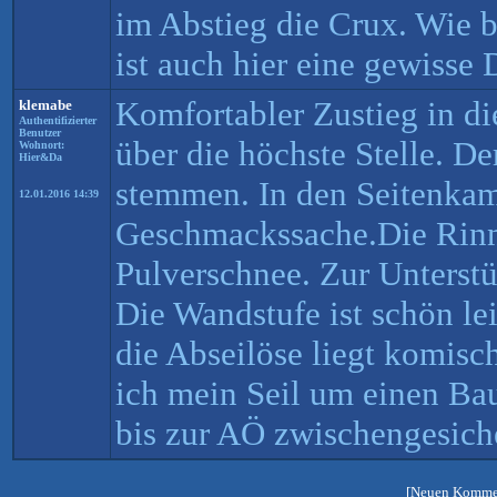
im Abstieg die Crux. Wie 
ist auch hier eine gewisse
Komfortabler Zustieg in di
klemabe
Authentifizierter
Benutzer
über die höchste Stelle. De
Wohnort:
Hier&Da
stemmen. In den Seitenkam
12.01.2016 14:39
Geschmackssache.Die Rinn
Pulverschnee. Zur Unterst
Die Wandstufe ist schön lei
die Abseilöse liegt komisc
ich mein Seil um einen B
bis zur AÖ zwischengesiche
[Neuen Kommen