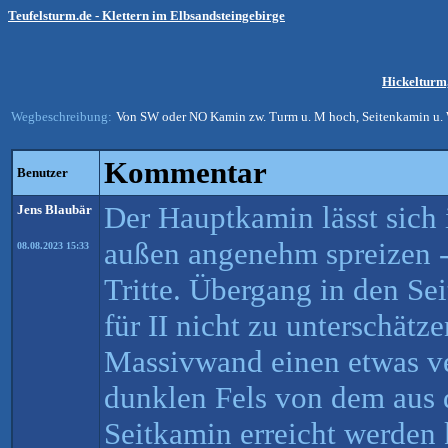
Teufelsturm.de - Klettern im Elbsandsteingebirge
Hickelturm,
Wegbeschreibung:
Von SW oder NO Kamin zw. Turm u. M hoch, Seitenkamin u. 
Kommentar
Benutzer
Der Hauptkamin lässt sich
Jens Blaubär
außen angenehm spreizen -
08.08.2023 15:33
Tritte. Übergang in den Se
für II nicht zu unterschätze
Massivwand einen etwas ver
dunklen Fels von dem aus 
Seitkamin erreicht werden 