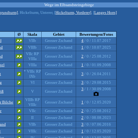
Wege im Elbsandsteingebirge
grundturm]
, Hickelturm, Unterer, [
Hickelturm, Vorderer]
, [
Langes Horn]
Ø
Skala
Gebiet
Bewertungen/Fotos
d
VIIb
Grosser Zschand
4
/ 0 / 11.07.2017
nd
VIIIb
Grosser Zschand
1
/ 0 / 10.07.2025
VIIc RP
nd
Grosser Zschand
2
/ 0 / 25.08.2012
VIIIa
gel
VIIIa
Grosser Zschand
1
/ 0 / 01.09.2008
* VIIIc RP
t
Grosser Zschand
3
/ 0 / 26.04.2011
IXb
g
VI
Grosser Zschand
3
/ 0 / 29.08.2015
3
/ 1 / 30.09.2008
iß
V
Grosser Zschand
VIIIb RP
r Bilche
Grosser Zschand
1
/ 0 / 12.05.2020
VIIIc
e
VIIc
Grosser Zschand
2
/ 0 / 25.08.2012
II
Grosser Zschand
2
/ 0 / 08.08.2023
and
VIIb
Grosser Zschand
3
/ 0 / 07.06.2016
v
VIIIc
Grosser Zschand
1
/ 0 / 12.05.2020
Weg
IV
Grosser Zschand
1
/ 0 / 12.05.2025