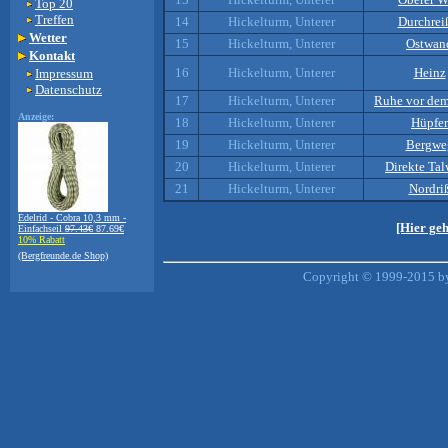
Top 20
Treffen
14
Hickelturm, Unterer
Durchrei
Wetter
15
Hickelturm, Unterer
Ostwan
Kontakt
16
Hickelturm, Unterer
Heinz
Impressum
Datenschutz
17
Hickelturm, Unterer
Ruhe vor dem
Anzeige:
18
Hickelturm, Unterer
Hüpfer
19
Hickelturm, Unterer
Bergwe
20
Hickelturm, Unterer
Direkte Ta
21
Hickelturm, Unterer
Nordri
Edelrid - Cobra 10,3 mm -
[Hier ge
Einfachseil
97.43€
87.69€
10% Rabatt
(Bergfreunde.de Shop)
Copyright © 1999-2015 by