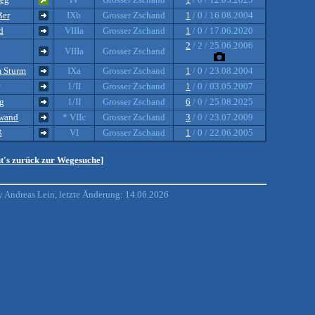
ßer
IXb
Grosser Zschand
1
/ 0 / 16.08.2004
d
VIIIa
Grosser Zschand
1
/ 0 / 17.06.2020
2
/ 2 / 25.06.2006
VIIIa
Grosser Zschand
 Sturm
IXa
Grosser Zschand
1
/ 0 / 23.08.2004
1/II
Grosser Zschand
1
/ 0 / 03.05.2007
g
1/II
Grosser Zschand
6
/ 0 / 25.08.2025
lwand
* VIIc
Grosser Zschand
3
/ 0 / 23.07.2009
ß
VI
Grosser Zschand
1
/ 0 / 22.06.2005
ht's zurück zur Wegesuche]
 Andreas Lein, letzte Änderung: 14.06.2026