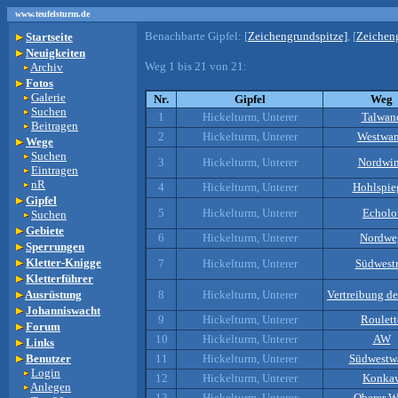
www.teufelsturm.de
Benachbarte Gipfel:
[
Zeichengrundspitze]
, [
Zeichen
Startseite
Neuigkeiten
Weg 1 bis 21 von 21:
Archiv
Fotos
Galerie
Nr.
Gipfel
Weg
Suchen
1
Hickelturm, Unterer
Talwan
Beitragen
2
Hickelturm, Unterer
Westwa
Wege
Suchen
3
Hickelturm, Unterer
Nordwi
Eintragen
nR
4
Hickelturm, Unterer
Hohlspie
Gipfel
5
Hickelturm, Unterer
Echolo
Suchen
Gebiete
6
Hickelturm, Unterer
Nordwe
Sperrungen
Kletter-Knigge
7
Hickelturm, Unterer
Südwestr
Kletterführer
Ausrüstung
8
Hickelturm, Unterer
Vertreibung de
Johanniswacht
9
Hickelturm, Unterer
Roulett
Forum
10
Hickelturm, Unterer
AW
Links
Benutzer
11
Hickelturm, Unterer
Südwestw
Login
12
Hickelturm, Unterer
Konka
Anlegen
13
Hickelturm, Unterer
Oberer 