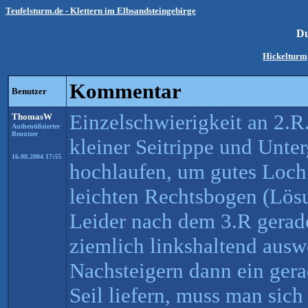
Teufelsturm.de - Klettern im Elbsandsteingebirge
Du
Hickelturm,
Kommentar
Benutzer
Einzelschwierigkeit an 2.R
ThomasW
Authentifizierter
Benutzer
kleiner Seitrippe und Unter
16.08.2004 17:55
hochlaufen, um gutes Loc
leichten Rechtsbogen (Lösu
Leider nach dem 3.R gerad
ziemlich linkshaltend aus
Nachsteigern dann ein ger
Seil liefern, muss man sic