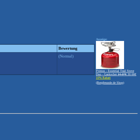
Anzeige:
Bewertung
(Normal)
Primus - Essential Trail Stove
Duo - Gaskocher
34.07€
30.66€
10% Rabatt
(Bergfreunde.de Shop)