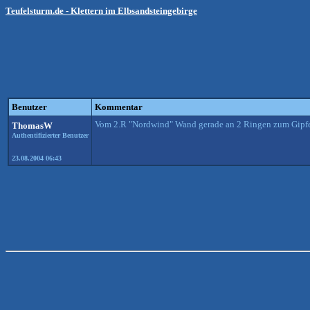
Teufelsturm.de - Klettern im Elbsandsteingebirge
Benutzer
Kommentar
Vom 2.R "Nordwind" Wand gerade an 2 Ringen zum Gipfe
ThomasW
Authentifizierter Benutzer
23.08.2004 06:43