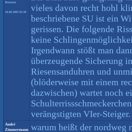
Benutzer
vieles davon recht hohl kl
18.08.2003 05:38
beschriebene SU ist ein Wi
gerissen. Die folgende Ris
keine Schlingenmöglichkeit
Irgendwann stößt man dann 
überzeugende Sicherung i
Riesensanduhren und unmi
(blöderweise mit einem rec
dazwischen) wartet noch e
Schulterrissschmeckerchen
verängstigten VIer-Steiger.
André
warum heißt der nordweg n
Zimmermann