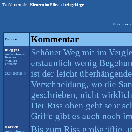
Teufelsturm.de - Klettern im Elbsandsteingebirge
Hickelturm,
Kommentar
Benutzer
Schöner Weg mit im Vergle
flueggus
Authentifizierter
Benutzer
erstaunlich wenig Begehun
Wohnort:
darheeme
ist der leicht überhängende
29.08.2015 20:44
Verschneidung, wo die San
geschrieben, nicht wirklic
Der Riss oben geht sehr s
Griffe gibt es auch noch i
Bis zum Riss großgriffig un
Karsten
Authentifizierter