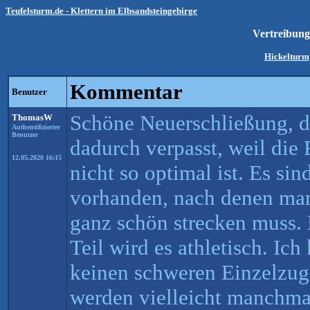
Teufelsturm.de - Klettern im Elbsandsteingebirge
Vertreibung
Hickelturm,
Kommentar
Benutzer
Schöne Neuerschließung, di
ThomasW
Authentifizierter
Benutzer
dadurch verpasst, weil die
12.05.2020 16:15
nicht so optimal ist. Es si
vorhanden, nach denen ma
ganz schön strecken muss.
Teil wird es athletisch. Ic
keinen schweren Einzelzug
werden vielleicht manchma