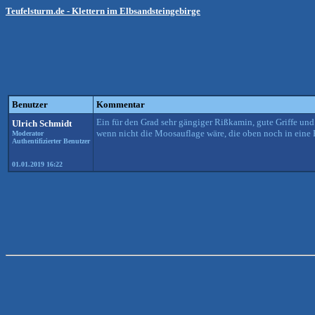
Teufelsturm.de - Klettern im Elbsandsteingebirge
Benutzer
Kommentar
Ein für den Grad sehr gängiger Rißkamin, gute Griffe un
Ulrich Schmidt
wenn nicht die Moosauflage wäre, die oben noch in eine E
Moderator
Authentifizierter Benutzer
01.01.2019 16:22