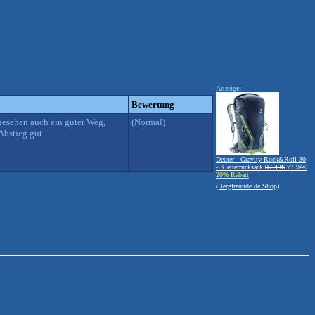
Anzeige:
Bewertung
gesehen auch ein guter Weg,
(Normal)
Abstieg gut.
Deuter - Gravity Rock&Roll 30
- Kletterrucksack
97.43€
77.94€
20% Rabatt
(Bergfreunde.de Shop)