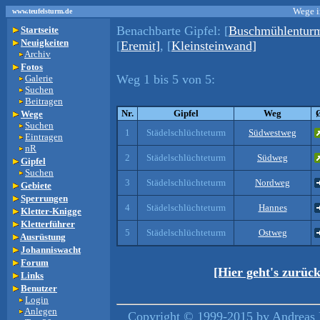
Wege i
www.teufelsturm.de
Benachbarte Gipfel:
[
Buschmühlentur
Startseite
Neuigkeiten
[
Eremit]
, [
Kleinsteinwand]
Archiv
Fotos
Weg 1 bis 5 von 5:
Galerie
Suchen
Beitragen
Nr.
Gipfel
Weg
Wege
Suchen
1
Städelschlüchteturm
Südwestweg
Eintragen
nR
2
Städelschlüchteturm
Südweg
Gipfel
Suchen
3
Städelschlüchteturm
Nordweg
Gebiete
Sperrungen
4
Städelschlüchteturm
Hannes
Kletter-Knigge
Kletterführer
5
Städelschlüchteturm
Ostweg
Ausrüstung
Johanniswacht
Forum
[Hier geht's zurüc
Links
Benutzer
Login
Anlegen
Copyright © 1999-2015 by Andreas L