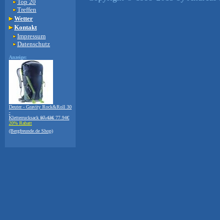
Top 20
Treffen
Wetter
Kontakt
Impressum
Datenschutz
Anzeige:
Deuter - Gravity Rock&Roll 30
-
Kletterrucksack
97.43€
77.94€
20% Rabatt
(Bergfreunde.de Shop)