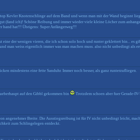
e top Kevler Knotenschlinge auf dem Band und wenn man mit der Wand beginnt lieg
z gut (fand ich)! Schöne Reibung und immer wieder viele kleine Löcher zum anhang
er hand hat!!! Übrigens: Super Anfängerweg!!!
ist eine der wenigen vieren, die ich schon solo hoch und runter geklettert bin... es g
h und man weiss eigentlich immer was man machen muss. also nicht unbedingt als er
en mindestens eine fette Sanduhr. Immer noch besser, als ganz runterzufliegen.
ich ueberhaupt auf den Gibbl gekommen bin
Trotzdem schoen aber fuer Gerade-IV-V
von angenehmer Breite. Die Ausstiegsreibung ist für IV nicht unbedingt leicht, mach
chkeit zum Schlingelegen entdeckt.