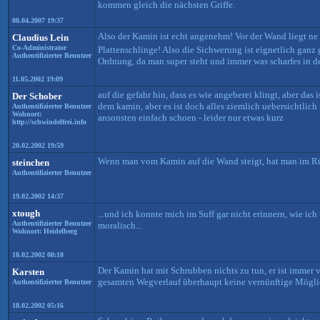
kommen gleich die nächsten Griffe.
08.04.2007 19:37
Also der Kamin ist echt angenehm! Vor der Wand liegt n
Claudius Lein
Co-Administrator
Plattenschlinge! Also die Sichwerung ist eignetlich gan
Authentifizierter Benutzer
Ordnung, da man super steht und immer was scharfes in d
11.05.2002 19:09
auf die gefahr hin, dass es wie angeberei klingt, aber das 
Der Schober
dem kamin, aber es ist doch alles ziemlich uebersichtlic
Authentifizierter Benutzer
Wohnort:
ansonsten einfach schoen - leider nur etwas kurz
http://schwindelfrei.info
20.02.2002 19:59
Wenn man vom Kamin auf die Wand steigt, hat man im Rück
steinchen
Authentifizierter Benutzer
19.02.2002 14:37
xtough
...und ich konnte mich im Suff gar nicht erinnern, wie 
Authentifizierter Benutzer
moralisch...
Wohnort: Heidelberg
18.02.2002 08:18
Der Kamin hat mit Schrubben nichts zu tun, er ist immer 
Karsten
gesamten Wegverlauf überhaupt keine vernünftige Mögli
Authentifizierter Benutzer
18.02.2002 05:16