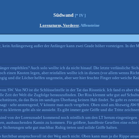
Südwand
[* IV ]
Lorenzturm, Vorderer
, Affensteine
e, kein Anfängerweg außer der Anfänger kann zwei Grade höher vorsteigen. In der Mi
nger empfehlen? Auch solo wollte ich da nicht hinauf. Die letzte verlässliche Sic
h einen Knoten legen, aber reinfallen wollte ich in diesen (vor allem wenns Rich
ngig und die Löcher helfen ungemein, aber wer hier feuchte Finger oder weiche Kni
von SW. Von NO ist die Schlüsselstelle in der Tat das Rissstück. Ich fand es aber eh
lle Zeit der Welt die Zugfolge herauszufinden. Der Riss klemmt sehr gut auf Schult
hstützen, da das Bein im sandigen Überhang keinen Halt findet. So geht es zenti
esagt - sehr anstrengend, V könnte man auch vergeben. Oben sind am Abzweig AW-
 zu klettern geht als sie aussieht. Es gibt immer gute Griffe und die Tritte zeichne
sind von der Lorenznadel kommend noch nördlich um den LT herum eingestiegen.
engen, ausbauchenden Kamin zu kommen. Für größere, handfeste Gesellen eine echt
Sicherungen sehr gut machbar. Ruhig treten und solide Griffe halten.
o furchtbar anspruchsvoll ist der Weg auch nicht. Oben kann man ja die Rippe ans