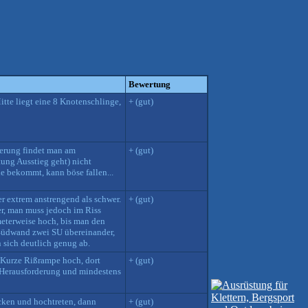
Bewertung
tte liegt eine 8 Knotenschlinge,
+ (gut)
herung findet man am
+ (gut)
tung Ausstieg geht) nicht
e bekommt, kann böse fallen...
er extrem anstrengend als schwer.
+ (gut)
er, man muss jedoch im Riss
meterweise hoch, bis man den
Südwand zwei SU übereinander,
n sich deutlich genug ab.
 Kurze Rißrampe hoch, dort
+ (gut)
e Herausforderung und mindestens
acken und hochtreten, dann
+ (gut)