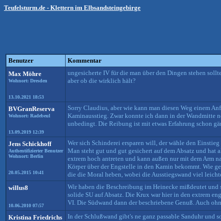
Teufelsturm.de - Klettern im Elbsandsteingebirge
Benutzer
Kommentar
ungesicherte IV für die man über den Dingen stehen sollt
Max Möhre
aber ob die wirklich hält?
Wohnort: Dresden
13.10.2021 18:53
Sorry Claudius, aber wie kann man diesen Weg einem Anfä
BVGranReserva
Kaminausstieg. Zwar konnte ich dann in der Wandmitte noc
Wohnort: Radebeul
unbedingt. Die Reibung ist mit etwas Erfahrung schon gä
13.09.2019 12:39
Wer sich Schinderei ersparen will, der wähle den Einstieg 
Jens Schickhoff
Man steht gut und gut gesichert auf dem Absatz und hat a
Authentifizierter Benutzer
Wohnort: Berlin
extrem hoch antreten und kann außen nur mit dem Arm nac
Körper über der Engstelle in den Kamin bekommt. Wie g
20.05.2015 10:41
die die Moral heben, wobei die Ausstiegswand viel leichter
Wir haben die Beschreibung im Heinecke mißdeutet und 
willus8
solide SU auf Absatz. Die Krux war hier in den extrem 
VI. Die Südwand dann der beschriebene Genuß. Auch ohne 
10.06.2010 07:57
In der Schlußwand gibt's ne ganz passable Sanduhr und s
Kristina Friedrichs