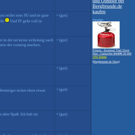
en rechts eine SU und ne gute
+ (gut)
Anzeige:
eln
Und IV geht voll in
ibt in der tat keine sicherung nach
+ (gut)
sten 4er vorstieg machen,
Primus - Essential Trail Stove
Duo - Gaskocher
34.07€
30.66€
10% Rabatt
(Bergfreunde.de Shop)
+ (gut)
+ (gut)
orsteiger sicher oben etwas
t aber Spaß. Ich hab im
+ (gut)