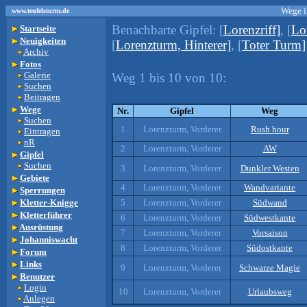
Wege i
www.teufelsturm.de
Benachbarte Gipfel:
[
Lorenzriff]
, [
Lo
Startseite
Neuigkeiten
[
Lorenzturm, Hinterer]
, [
Toter Turm]
Archiv
Fotos
Galerie
Weg 1 bis 10 von 10:
Suchen
Beitragen
Wege
Nr.
Gipfel
Weg
Suchen
1
Lorenzturm, Vorderer
Rush hour
Eintragen
nR
2
Lorenzturm, Vorderer
AW
Gipfel
Suchen
3
Lorenzturm, Vorderer
Dunkler Westen
Gebiete
4
Lorenzturm, Vorderer
Wandvariante
Sperrungen
Kletter-Knigge
5
Lorenzturm, Vorderer
Südwand
Kletterführer
6
Lorenzturm, Vorderer
Südwestkante
Ausrüstung
7
Lorenzturm, Vorderer
Vorsaison
Johanniswacht
8
Lorenzturm, Vorderer
Südostkante
Forum
Links
9
Lorenzturm, Vorderer
Schwarze Magie
Benutzer
Login
10
Lorenzturm, Vorderer
Urlaubsweg
Anlegen