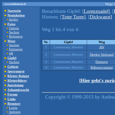
Wege i
www.teufelsturm.de
Benachbarte Gipfel:
[
Lorenznadel]
, [
Startseite
Neuigkeiten
Hinterer, [
Toter Turm]
, [
Dickwanst]
Archiv
Fotos
Galerie
Weg 1 bis 4 von 4:
Suchen
Beitragen
Wege
Nr.
Gipfel
Weg
Suchen
1
Lorenzturm, Hinterer
AW
Eintragen
nR
2
Lorenzturm, Hinterer
Direkte Südwand
Gipfel
3
Lorenzturm, Hinterer
Domweg
Suchen
Gebiete
4
Lorenzturm, Hinterer
Rißspurvariante
Sperrungen
Kletter-Knigge
[Hier geht's zur
Kletterführer
Ausrüstung
Johanniswacht
Forum
Copyright © 1999-2015 by Andreas
Links
Benutzer
Login
Anlegen