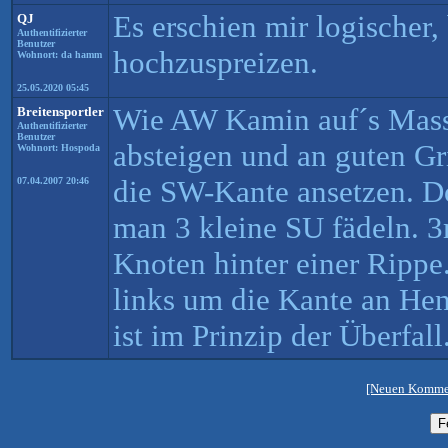
Es erschien mir logischer, 
QJ
Authentifizierter
Benutzer
hochzuspreizen.
Wohnort: da hamm
25.05.2020 05:45
Wie AW Kamin auf´s Mass
Breitensportler
Authentifizierter
Benutzer
absteigen und an guten Gr
Wohnort: Hospoda
die SW-Kante ansetzen. 
07.04.2007 20:46
man 3 kleine SU fädeln. 3
Knoten hinter einer Rippe.
links um die Kante an Hen
ist im Prinzip der Überfall
[Neuen Kommen