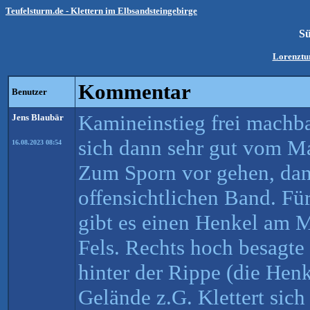
Teufelsturm.de - Klettern im Elbsandsteingebirge
S
Lorenztu
Kommentar
Benutzer
Kamineinstieg frei machbar
Jens Blaubär
sich dann sehr gut vom Ma
16.08.2023 08:54
Zum Sporn vor gehen, dan
offensichtlichen Band. Für
gibt es einen Henkel am M
Fels. Rechts hoch besagte
hinter der Rippe (die Henk
Gelände z.G. Klettert sich