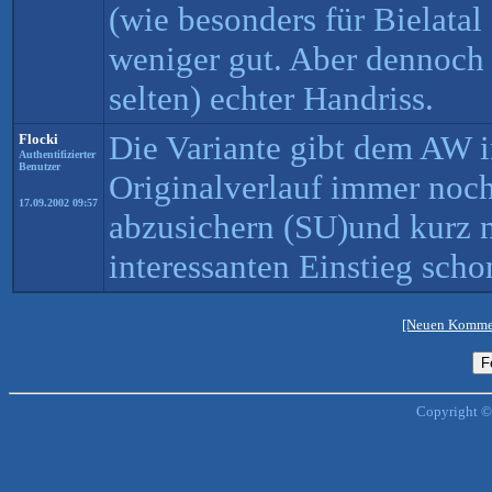
(wie besonders für Bielatal
weniger gut. Aber dennoch f
selten) echter Handriss.
Die Variante gibt dem AW 
Flocki
Authentifizierter
Benutzer
Originalverlauf immer noch 
17.09.2002 09:57
abzusichern (SU)und kurz 
interessanten Einstieg schon
[Neuen Kommen
Copyright ©