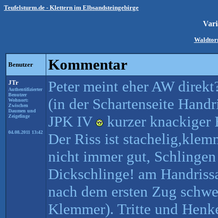
Teufelsturm.de - Klettern im Elbsandsteingebirge
Var
Waldtorn
Kommentar
Benutzer
Peter meint eher AW direk
JTr
Authentifizierter
Benutzer
(in der Schartenseite Handr
Wohnort:
Zwischen
Daumen und
JPK IV
kurzer knackiger 
Zeigefinge
04.08.2011 13:42
Der Riss ist stachelig,klem
nicht immer gut, Schlingen
Dickschlinge! am Handrissa
nach dem ersten Zug schwer
Klemmer). Tritte und Henke