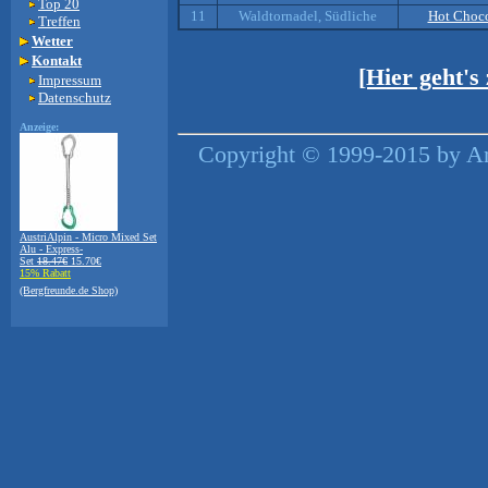
Top 20
11
Waldtornadel, Südliche
Hot Choco
Treffen
Wetter
Kontakt
[Hier geht'
Impressum
Datenschutz
Anzeige:
Copyright © 1999-2015 by An
AustriAlpin - Micro Mixed Set
Alu - Express-
Set
18.47€
15.70€
15% Rabatt
(Bergfreunde.de Shop)