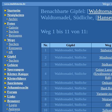
Wege i
www.teufelsturm.de
Benachbarte Gipfel:
[
Waldtorna
Startseite
Neuigkeiten
Waldtornadel, Südliche, [
Hansen
Archiv
Fotos
Galerie
Weg 1 bis 11 von 11:
Suchen
Beitragen
Wege
Suchen
Nr.
Gipfel
Weg
Eintragen
1
Waldtornadel, Südliche
Südwest
nR
Gipfel
2
Waldtornadel, Südliche
Miniboul
Suchen
3
Waldtornadel, Südliche
Südkan
Gebiete
Sperrungen
Grüne Lang
4
Waldtornadel, Südliche
(Erwähnung 
Kletter-Knigge
Riß)
Kletterführer
5
Waldtornadel, Südliche
Ostkan
Ausrüstung
Johanniswacht
6
Waldtornadel, Südliche
Hard R
Forum
7
Waldtornadel, Südliche
Variante z
Links
8
Waldtornadel, Südliche
Westw
Benutzer
9
Waldtornadel, Südliche
AW
Login
Anlegen
10
Waldtornadel, Südliche
Talkan