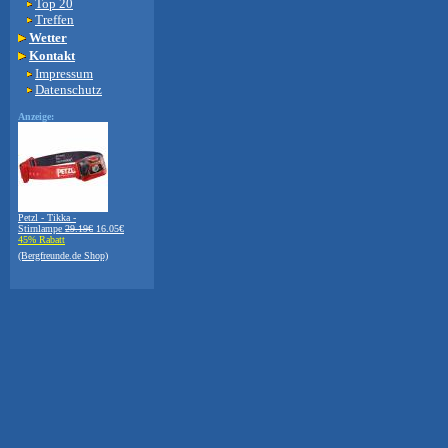
Top 20
Treffen
Wetter
Kontakt
Impressum
Datenschutz
Anzeige:
Petzl - Tikka -
Stirnlampe
29.19€
16.05€
45% Rabatt
(Bergfreunde.de Shop)