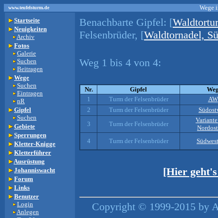
Wege i
www.teufelsturm.de
Benachbarte Gipfel:
[
Waldtortu
Startseite
Neuigkeiten
Felsenbrüder, [
Waldtornadel, Sü
Archiv
Fotos
Galerie
Weg 1 bis 4 von 4:
Suchen
Beitragen
Wege
Suchen
Nr.
Gipfel
We
Eintragen
1
Turm der Felsenbrüder
AW
nR
Gipfel
2
Turm der Felsenbrüder
Südost
Suchen
Variant
3
Turm der Felsenbrüder
Gebiete
Nordos
Sperrungen
4
Turm der Felsenbrüder
Südwes
Kletter-Knigge
Kletterführer
Ausrüstung
[Hier geht'
Johanniswacht
Forum
Links
Benutzer
Login
Copyright © 1999-2015 by An
Anlegen