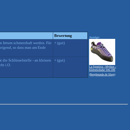
Bewertung
Anzeige:
ein Irrtum schmerzhaft werden. Für
+ (gut)
steigend, so dass man am Ende
 die Schlüsselstelle - an kleinen
+ (gut)
ht i.O.
La Sportiva - Mythos -
Kletterschuhe 106.20€
(Bergfreunde.de Shop)