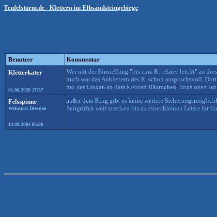
Teufelsturm.de - Klettern im Elbsandsteingebirge
Benutzer
Kommentar
Wer mit der Einstellung "bis zum R. relativ leicht" an die
Kletterkater
mich war das Anklettern des R. schon anspruchsvoll. Dort
mit der Linken an dem kleinen Bäumchen, links oben lande
01.06.2020 17:37
außer dem Ring gibt es keine weitere Sicherungsmöglichke
Felsspinne
Seitgriffen weit strecken bis zu einer kleinen Leiste für 
Wohnort: Dresden
13.09.2004 05:20