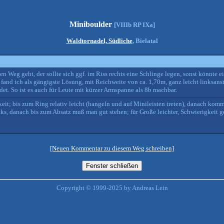
Miniboulder
[VIIIb RP IXa]
Waldtornadel, Südliche
, Bielatal
sen Weg geht, der sollte sich ggf. im Riss rechts eine Schlinge legen, sonst könnte 
 fand ich als gängigste Lösung, mit Reichweite von ca. 1,70m, ganz leicht linksan
t. So ist es auch für Leute mit kürzer Armspanne als 8b machbar.
it; bis zum Ring relativ leicht (hangeln und auf Minileisten treten), danach kommt
links, danach bis zum Absatz muß man gut stehen; für Große leichter, Schwierigkeit ge
[Neuen Kommentar zu diesem Weg schreiben]
Copyright © 1999-2025 by Andreas Lein