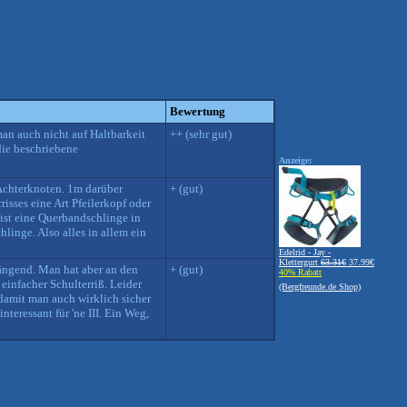
Bewertung
an auch nicht auf Haltbarkeit
++ (sehr gut)
die beschriebene
Anzeige:
 Achterknoten. 1m darüber
+ (gut)
sses eine Art Pfeilerkopf oder
ist eine Querbandschlinge in
linge. Also alles in allem ein
Edelrid - Jay -
Klettergurt
63.31€
37.99€
hängend. Man hat aber an den
+ (gut)
40% Rabatt
einfacher Schulterriß. Leider
(Bergfreunde.de Shop)
damit man auch wirklich sicher
teressant für 'ne III. Ein Weg,