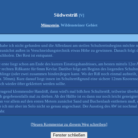
Südwestriß
[V]
Münzstein
, Wildensteiner Gebiet
habe ich nicht gefunden und die Affenfaust am steilen Schulterrissbeginn möchte m
, zunächst außen in Verschneidungstechnik etwas Höhe zu gewinnen. Danach folgt 
hholen. Der Rest ist entspannt.
e erste liegt schon am Ende des kurzen Einstiegshandrisses, am besten mittels 12er
rechten Rißkante für 6mm Kevlar. Darüber folgt am Beginn des liegenden Schulterri
linge (oder zwei zusammen binden)legen kann. Wo der Riß noch einmal aufsteilt, 
. 50mm). Kurz darauf liegt innen im Schulterrißgrund eine sichere 12mm Knotensch
h wieder öfter geklettert werden sollte.
rragend klemmender Handriß, dann wird's mal bißchen Schulterriß, teilweise über
h gegebenenfalls mal zu drehen. Ab der Hälfte ist es dann nur noch leicht geneigter 
 man vor allem auf den ersten Metern zunächst Sand und Buchenlaub entfernen muß, 
ich mir aber im Solo nicht so genau angeschaut. Der Ausstieg des AW ist nochmal in
hr.
[Neuen Kommentar zu diesem Weg schreiben]