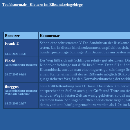
Teufelsturm.de - Klettern im Elbsandsteingebirge
Benutzer
Kommentar
Schon eine sehr stramme V. Die Sanduhr an der Risskante 
Frank T.
testen. Um in diesen hineinzukommen, empfiehlt es sich
hundertprozentige Schlinge. Am Baum oben am besten nac
13.07.2026 11:58
Der Weg läßt sich mit Schlingen relativ gut absichern. Di
Flocki
Kinderkopfschlinge mit d=50 bis 60 mm. Dann SU auf der 
Authentifizierter Benutzer
Klemmblock, um den man eine ringwertige, sehr lange Sch
einem Kanteneinschnitt der re. Rißkante möglich (Kiko ca
28.07.2005 09:18
gut gesicherter Weg für den Normalverbraucher, der wirklic
Gute Rißkletterübung von D. Hasse. Die ersten 3 m hervo
flueggus
entsprechenden Stellen auch gute Griffe und Tritte um sic
Authentifizierter Benutzer
Wohnort: darheeme
wird der Weg in letzter Zeit zu wenig geklettert, so daß
klemmen kann. Schlingen dürften eher dickere liegen, hab 
14.05.2003 20:37
der es verdient, häufiger gemacht zu werden als 1-2x im Ja