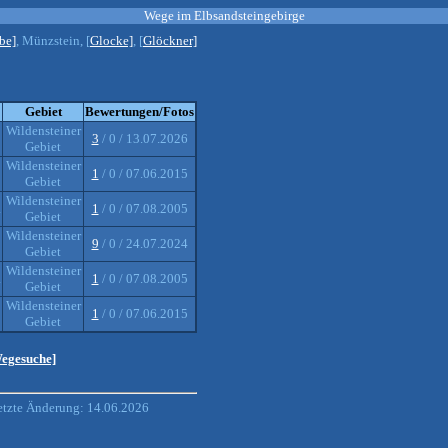
Wege im Elbsandsteingebirge
be]
, Münzstein, [
Glocke]
, [
Glöckner]
Gebiet
Bewertungen/Fotos
Wildensteiner
3
/ 0 / 13.07.2026
Gebiet
Wildensteiner
1
/ 0 / 07.06.2015
Gebiet
Wildensteiner
a
1
/ 0 / 07.08.2005
Gebiet
Wildensteiner
9
/ 0 / 24.07.2024
Gebiet
Wildensteiner
a
1
/ 0 / 07.08.2005
Gebiet
Wildensteiner
1
/ 0 / 07.06.2015
Gebiet
Wegesuche]
etzte Änderung: 14.06.2026