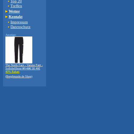
Top 20
Treffen
Wetter
Kontakt
Impressum
Datenschutz
Anzeige:
The North Face - Varuna Pant -
Softshellhose
97.43€
58.46€
40% Rabatt
(Bergfreunde.de Shop)