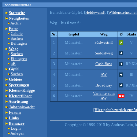
www.teufelsturm.de
Benachbarte Gipfel:
[
Heidewand]
, [
Wildensteinschei
Startseite
Neuigkeiten
Weg 1 bis 6 von 6:
Archiv
Fotos
Galerie
Nr.
Gipfel
Weg
Ø
Skala
Suchen
1
Münzstein
Südwestriß
V
Beitragen
Wege
2
Münzstein
Südostweg
V
Suchen
Eintragen
nR
3
Münzstein
Cash flow
RP XI
Gipfel
Suchen
4
Münzstein
AW
III
Gebiete
Sperrungen
5
Münzstein
Broadway
RP XI
Kletter-Knigge
Variante zum
Kletterführer
6
Münzstein
IV
AW
Ausrüstung
Johanniswacht
[Hier geht's zurück zur 
Forum
Links
Benutzer
Copyright © 1999-2015 by Andreas Lein, l
Login
Anlegen