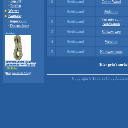
Top 20
10
Heidewand
Grüne Wand
Treffen
Wetter
11
Heidewand
Südrinne
Kontakt
Variante zum
Impressum
12
Heidewand
Nordkamin
Datenschutz
13
Heidewand
Südwestweg
Anzeige:
14
Heidewand
Weichei
15
Heidewand
Nordwestrinne
Edelrid - Cobra 10,3 mm -
[Hier geht's zurü
Einfachseil
97.43€
87.69€
10% Rabatt
(Bergfreunde.de Shop)
Copyright © 1999-2015 by Andreas 