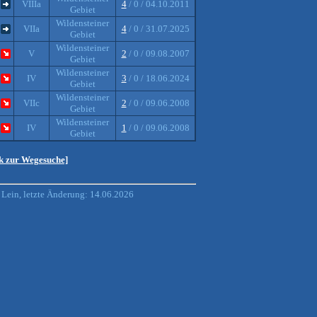
VIIIa
4
/ 0 / 04.10.2011
Gebiet
Wildensteiner
VIIa
4
/ 0 / 31.07.2025
Gebiet
Wildensteiner
V
2
/ 0 / 09.08.2007
Gebiet
Wildensteiner
IV
3
/ 0 / 18.06.2024
Gebiet
Wildensteiner
VIIc
2
/ 0 / 09.06.2008
Gebiet
Wildensteiner
IV
1
/ 0 / 09.06.2008
Gebiet
ck zur Wegesuche]
Lein, letzte Änderung: 14.06.2026