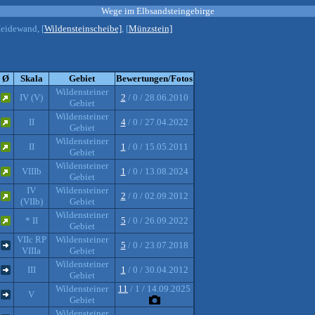
Wege im Elbsandsteingebirge
Heidewand, [
Wildensteinscheibe]
, [
Münzstein]
Ø
Skala
Gebiet
Bewertungen/Fotos
Wildensteiner
IV (V)
2
/ 0 / 28.06.2010
Gebiet
Wildensteiner
II
4
/ 0 / 27.04.2022
Gebiet
Wildensteiner
II
1
/ 0 / 15.05.2011
Gebiet
Wildensteiner
VIIIb
1
/ 0 / 13.08.2024
Gebiet
IV
Wildensteiner
2
/ 0 / 02.09.2012
(VIIb)
Gebiet
Wildensteiner
* II
5
/ 0 / 26.09.2022
Gebiet
VIIc RP
Wildensteiner
5
/ 0 / 23.07.2018
VIIIa
Gebiet
Wildensteiner
III
1
/ 0 / 30.04.2012
Gebiet
Wildensteiner
11
/ 1 / 14.09.2025
V
Gebiet
Wildensteiner