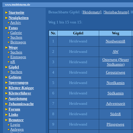
www.teufelsturm.de
Benachbarte Gipfel:
[
Heidematz]
, [
Steinbachturm]
, 
Startseite
Neuigkeiten
Weg 1 bis 15 von 15:
Archiv
Fotos
Galerie
Nr.
Gipfel
Weg
Suchen
1
Heidewand
Nordwestriß
Beitragen
Wege
2
Heidewand
AW
Suchen
Eintragen
Osterweg (Neuer
nR
3
Heidewand
Südkamin)
Gipfel
Suchen
4
Heidewand
Geputztweg
Gebiete
Sperrungen
5
Heidewand
Nordkamin
Kletter-Knigge
Kletterführer
6
Heidewand
Südkamin
Ausrüstung
7
Heidewand
Adventszeit
Johanniswacht
Forum
8
Heidewand
Südriß
Links
Benutzer
9
Heidewand
Pfingstweg
Login
Anlegen