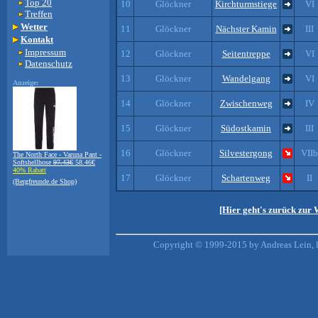
Top 20
10
Glöckner
Kirchturmstiege
VI
Treffen
Wetter
11
Glöckner
Nächster Kamin
III
Kontakt
Impressum
12
Glöckner
Seitentreppe
VI
Datenschutz
13
Glöckner
Wandelgang
VI
Anzeige:
14
Glöckner
Zwischenweg
IV
15
Glöckner
Südostkamin
III
16
Glöckner
Silvestergong
VIIb
The North Face - Varuna Pant -
Softshellhose
97.43€
58.46€
40% Rabatt
17
Glöckner
Schartenweg
II
(Bergfreunde.de Shop)
[Hier geht's zurück zur
Copyright © 1999-2015 by Andreas Lein, 