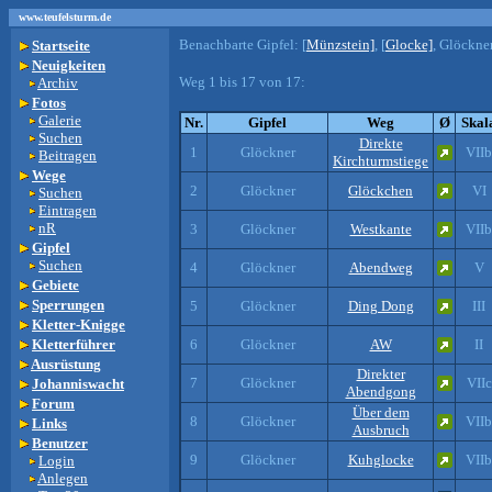
www.teufelsturm.de
Benachbarte Gipfel:
[
Münzstein]
, [
Glocke]
, Glöckner
Startseite
Neuigkeiten
Weg 1 bis 17 von 17:
Archiv
Fotos
Galerie
Nr.
Gipfel
Weg
Ø
Skal
Suchen
Direkte
1
Glöckner
VIIb
Beitragen
Kirchturmstiege
Wege
2
Glöckner
Glöckchen
VI
Suchen
Eintragen
nR
3
Glöckner
Westkante
VIIb
Gipfel
Suchen
4
Glöckner
Abendweg
V
Gebiete
Sperrungen
5
Glöckner
Ding Dong
III
Kletter-Knigge
Kletterführer
6
Glöckner
AW
II
Ausrüstung
Direkter
7
Glöckner
VIIc
Johanniswacht
Abendgong
Forum
Über dem
8
Glöckner
VIIb
Links
Ausbruch
Benutzer
9
Glöckner
Kuhglocke
VIIb
Login
Anlegen