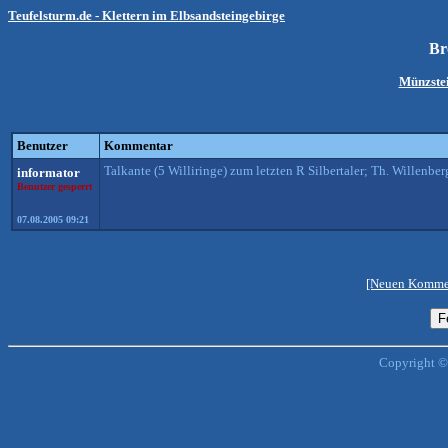
Teufelsturm.de - Klettern im Elbsandsteingebirge
Br
Münzste
Benutzer
Kommentar
Talkante (5 Williringe) zum letzten R Silbertaler; Th. Willenber
informator
Benutzer gesperrt
07.08.2005 09:21
[Neuen Kommen
Copyright ©