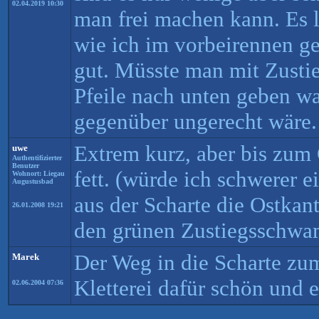
02.04.2019 10:30
man frei machen kann. Es 
wie ich im vorbeirennen ge
gut. Müsste man mit Zusti
Pfeile nach unten geben w
gegenüber ungerecht wäre.
Extrem kurz, aber bis zum 
uwe
Authentifizierter
Benutzer
fett. (würde ich schwerer 
Wohnort: Liegau
Augustusbad
aus der Scharte die Ostkan
26.01.2008 19:21
den grünen Zustiegsschw
Der Weg in die Scharte zum 
Marek
Kletterei dafür schön und 
02.06.2004 07:36