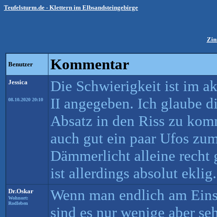
Teufelsturm.de - Klettern im Elbsandsteingebirge
Zin
Kommentar
Benutzer
Die Schwierigkeit ist im ak
Jessica
II angegeben. Ich glaube d
08.10.2020 20:10
Absatz in den Riss zu kom
auch gut ein paar Ufos zu
Dämmerlicht alleine recht
ist allerdings absolut eklig.
Wenn man endlich am Einsti
Dr.Oskar
Wohnort:
Rodleben
sind es nur wenige aber se