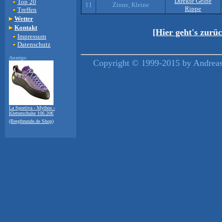
Direkte Gelbe
Top 20
11
Zinne, Kleine
Rippe
Treffen
Wetter
Kontakt
[Hier geht's zurü
Impressum
Datenschutz
Anzeige:
Copyright © 1999-2015 by Andreas 
La Sportiva - Mythos -
Kletterschuhe 106.20€
(Bergfreunde.de Shop)