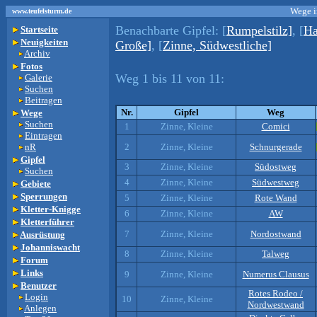
Wege i
www.teufelsturm.de
Benachbarte Gipfel:
[
Rumpelstilz]
, [
Ha
Startseite
Neuigkeiten
Große]
, [
Zinne, Südwestliche]
Archiv
Fotos
Weg 1 bis 11 von 11:
Galerie
Suchen
Beitragen
Nr.
Gipfel
Weg
Wege
Suchen
1
Zinne, Kleine
Comici
Eintragen
nR
2
Zinne, Kleine
Schnurgerade
Gipfel
3
Zinne, Kleine
Südostweg
Suchen
4
Zinne, Kleine
Südwestweg
Gebiete
Sperrungen
5
Zinne, Kleine
Rote Wand
Kletter-Knigge
6
Zinne, Kleine
AW
Kletterführer
7
Zinne, Kleine
Nordostwand
Ausrüstung
Johanniswacht
8
Zinne, Kleine
Talweg
Forum
Links
9
Zinne, Kleine
Numerus Clausus
Benutzer
Rotes Rodeo /
Login
10
Zinne, Kleine
Nordwestwand
Anlegen