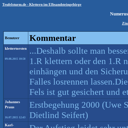
Teufelsturm.de - Klettern im Elbsandsteingebirge
Numerus
Zin
Kommentar
Benutzer
...Deshalb sollte man bess
klettertorsten
1.R klettern oder den 1.R
09.08.2015 10:58
einhängen und den Sicheru
Falles losrennen lassen.Di
Fels ist gut gesichert und 
Johannes
Erstbegehung 2000 (Uwe Sc
Praus
Dietlind Seifert)
16.07.2015 12:43
Karl-
Der Aufstieg leidet sehr u