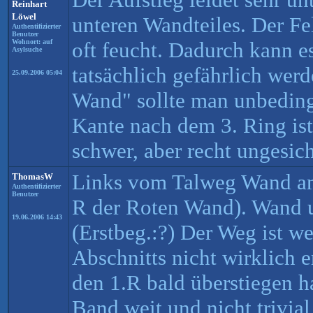
Reinhart
Löwel
unteren Wandteiles. Der Fe
Authentifizierter
Benutzer
Wohnort: auf
oft feucht. Dadurch kann e
Asylsuche
tatsächlich gefährlich wer
25.09.2006 05:04
Wand" sollte man unbeding
Kante nach dem 3. Ring ist
schwer, aber recht ungesich
Links vom Talweg Wand an
ThomasW
Authentifizierter
Benutzer
R der Roten Wand). Wand 
19.06.2006 14:43
(Erstbeg.:?) Der Weg ist w
Abschnitts nicht wirklich 
den 1.R bald überstiegen h
Band weit und nicht trivia