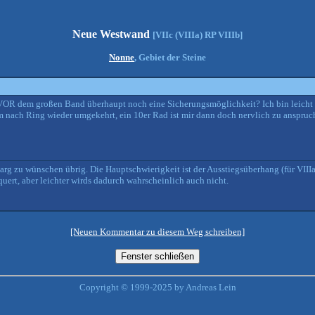
Neue Westwand
[VIIc (VIIIa) RP VIIIb]
Nonne
, Gebiet der Steine
VOR dem großen Band überhaupt noch eine Sicherungsmöglichkeit? Ich bin leicht 
m nach Ring wieder umgekehrt, ein 10er Rad ist mir dann doch nervlich zu anspruchs
t arg zu wünschen übrig. Die Hauptschwierigkeit ist der Ausstiegsüberhang (für VII
equert, aber leichter wirds dadurch wahrscheinlich auch nicht.
[Neuen Kommentar zu diesem Weg schreiben]
Copyright © 1999-2025 by Andreas Lein