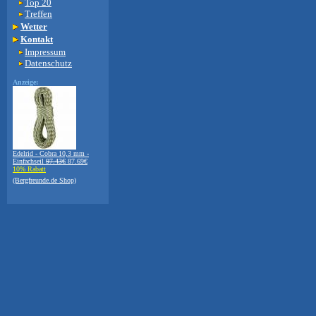
Top 20
Treffen
Wetter
Kontakt
Impressum
Datenschutz
Anzeige:
Edelrid - Cobra 10,3 mm -
Einfachseil
97.43€
87.69€
10% Rabatt
(Bergfreunde.de Shop)