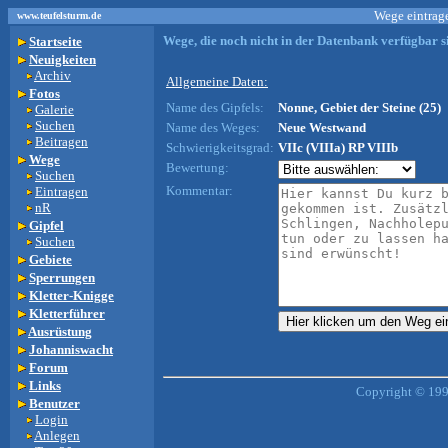
Wege eintrage
www.teufelsturm.de
Wege, die noch nicht in der Datenbank verfügbar si
Startseite
Neuigkeiten
Archiv
Allgemeine Daten:
Fotos
Name des Gipfels:
Nonne, Gebiet der Steine (25)
Galerie
Suchen
Name des Weges:
Neue Westwand
Beitragen
Schwierigkeitsgrad:
VIIc (VIIIa) RP VIIIb
Wege
Bewertung:
Suchen
Kommentar:
Eintragen
nR
Gipfel
Suchen
Gebiete
Sperrungen
Kletter-Knigge
Kletterführer
Ausrüstung
Johanniswacht
Forum
Links
Copyright © 199
Benutzer
Login
Anlegen