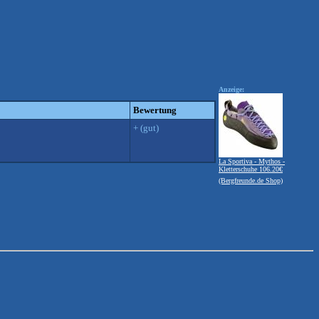
Anzeige:
Bewertung
+ (gut)
La Sportiva - Mythos -
Kletterschuhe 106.20€
(Bergfreunde.de Shop)