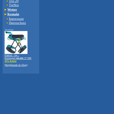
Top 20
Treffen
Wetter
Kontakt
Impressum
Datenschutz
Anzeige:
Edelrid - Jay -
Klettergurt
63.31€
37.99€
40% Rabatt
(Bergfreunde.de Shop)