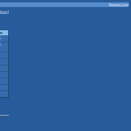
[Benutzer Login]
derer]
os
3
8
7
3
6
5
4
5
3