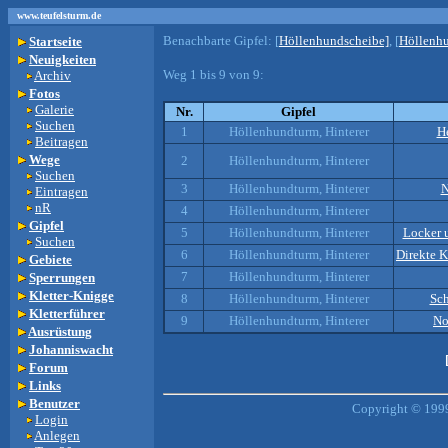
www.teufelsturm.de
Benachbarte Gipfel:
[
Höllenhundscheibe]
, [
Höllenh
Startseite
Neuigkeiten
Weg 1 bis 9 von 9:
Archiv
Fotos
Galerie
Nr.
Gipfel
Suchen
1
Höllenhundturm, Hinterer
H
Beitragen
Wege
2
Höllenhundturm, Hinterer
Suchen
3
Höllenhundturm, Hinterer
N
Eintragen
nR
4
Höllenhundturm, Hinterer
Gipfel
5
Höllenhundturm, Hinterer
Locker 
Suchen
6
Höllenhundturm, Hinterer
Direkte K
Gebiete
7
Höllenhundturm, Hinterer
Sperrungen
Kletter-Knigge
8
Höllenhundturm, Hinterer
Sc
Kletterführer
9
Höllenhundturm, Hinterer
No
Ausrüstung
Johanniswacht
Forum
Links
Benutzer
Copyright © 1999
Login
Anlegen