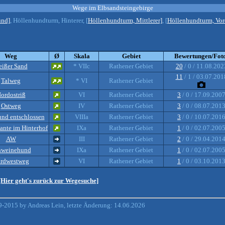
Wege im Elbsandsteingebirge
und]
, Höllenhundturm, Hinterer, [
Höllenhundturm, Mittlerer]
, [
Höllenhundturm, Vor
Weg
Ø
Skala
Gebiet
Bewertungen/Fot
eißer Sand
* VIIc
Rathener Gebiet
20
/ 0 / 11.08.202
11
/ 1 / 03.07.201
Talweg
* VI
Rathener Gebiet
ordostriß
VI
Rathener Gebiet
3
/ 0 / 17.09.200
Ostweg
IV
Rathener Gebiet
3
/ 0 / 08.07.201
und entschlossen
VIIIa
Rathener Gebiet
3
/ 0 / 10.07.201
ante im Hinterhof
IXa
Rathener Gebiet
1
/ 0 / 02.07.200
AW
III
Rathener Gebiet
2
/ 0 / 29.04.201
hweinehund
IXa
Rathener Gebiet
1
/ 0 / 02.07.200
rdwestweg
VI
Rathener Gebiet
1
/ 0 / 03.10.201
[Hier geht's zurück zur Wegesuche]
-2015 by Andreas Lein, letzte Änderung: 14.06.2026