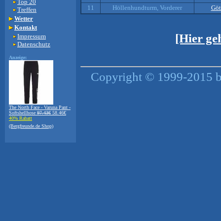
Top 20
11
Höllenhundturm, Vorderer
Göt
Treffen
Wetter
Kontakt
[Hier ge
Impressum
Datenschutz
Anzeige:
Copyright © 1999-2015 by
The North Face - Varuna Pant -
Softshellhose
97.43€
58.46€
40% Rabatt
(Bergfreunde.de Shop)