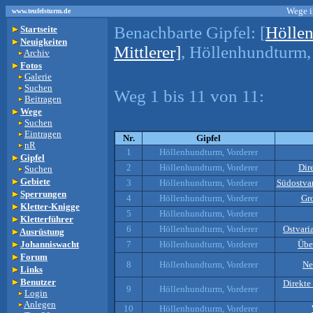
Wege i
www.teufelsturm.de
Benachbarte Gipfel:
[
Höllen
Startseite
Neuigkeiten
Mittlerer]
, Höllenhundturm, 
Archiv
Fotos
Galerie
Suchen
Weg 1 bis 11 von 11:
Beitragen
Wege
Suchen
Eintragen
Nr.
Gipfel
nR
1
Höllenhundturm, Vorderer
Gipfel
2
Höllenhundturm, Vorderer
Dir
Suchen
Gebiete
3
Höllenhundturm, Vorderer
Südostva
Sperrungen
4
Höllenhundturm, Vorderer
Gr
Kletter-Knigge
5
Höllenhundturm, Vorderer
Kletterführer
6
Höllenhundturm, Vorderer
Ostvari
Ausrüstung
Johanniswacht
7
Höllenhundturm, Vorderer
Übe
Forum
8
Höllenhundturm, Vorderer
Ne
Links
Benutzer
Direkte
9
Höllenhundturm, Vorderer
Login
Anlegen
10
Höllenhundturm, Vorderer