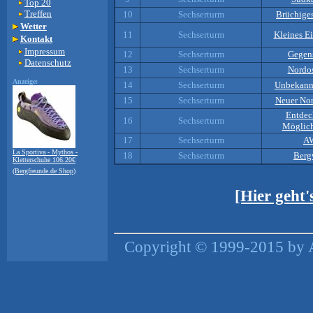
Top 20
Treffen
10
Sechserturm
Brüchige
Wetter
11
Sechserturm
Kleines E
Kontakt
Impressum
12
Sechserturm
Gegen
Datenschutz
13
Sechserturm
Nordo
Anzeige:
14
Sechserturm
Unbekann
15
Sechserturm
Neuer Nor
Entdec
16
Sechserturm
Möglich
17
Sechserturm
A
La Sportiva - Mythos -
18
Sechserturm
Berg
Kletterschuhe 106.20€
(Bergfreunde.de Shop)
[Hier geht
Copyright © 1999-2015 by A