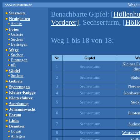
Wege i
www.teufelsturm.de
Benachbarte Gipfel:
[
Höllenhu
Startseite
Neuigkeiten
Vorderer]
, Sechserturm, [
Höll
Archiv
Fotos
Galerie
Weg 1 bis 18 von 18:
Suchen
Beitragen
Wege
Suchen
Nr.
Gipfel
W
Eintragen
Kleines E
nR
1
Sechserturm
dir
Gipfel
Suchen
2
Sechserturm
Südos
Gebiete
3
Sechserturm
Nordwe
Sperrungen
Kletter-Knigge
4
Sechserturm
Nordwest
Kletterführer
5
Sechserturm
Südk
Ausrüstung
Johanniswacht
6
Sechserturm
Pilote
Forum
Links
7
Sechserturm
Südos
Benutzer
Login
8
Sechserturm
Westversc
Anlegen
9
Sechserturm
Südk